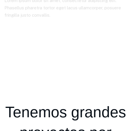
Lorem ipsum dolor sit amet, consectetur adipiscing elit.
Phasellus pharetra tortor eget lacus ullamcorper, posuere
fringilla justo convallis.
Colexio Mendiño
Thermal Water Tank
Tenemos grandes